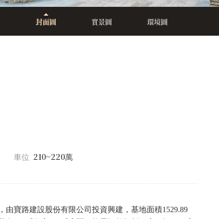
封面圖
實景圖
環境圖
210~220
車位
萬
寶路建設股份有限公司投資興建，基地面積1529.89