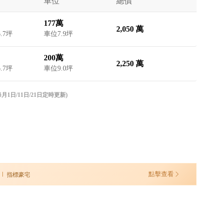
車位
總價
177萬
2,050 萬
6.7坪
車位7.9坪
200萬
2,250 萬
6.7坪
車位9.0坪
日/11日/21日定時更新)
點擊查看
指標豪宅