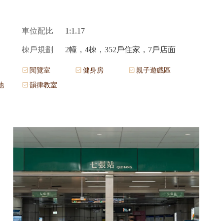
車位配比
1:1.17
棟戶規劃
2幢，4棟，352戶住家，7戶店面
閱覽室
健身房
親子遊戲區
池
韻律教室