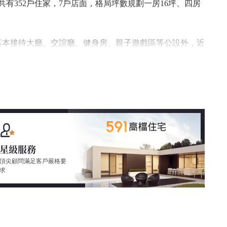
，共有352戶住家，7戶店面，格局坪數規劃一房16坪、四房
除基本接待大廳、交誼廳、健身房、親子遊戲區等公設外，近
空Low-E玻璃窗，阻隔太陽輻射與戶外噪音，提供了內
國中明星校區，200公尺可抵家樂福商圈商圈。
畫，高端產業聚落與大台北南區金融重鎮，一分鐘車程上
星級服務
頂尖顧問滿足客戶嚴格要
求