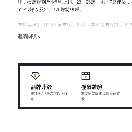
坪，樓層規劃為4棟地上14、23、26層，地下7層建築
55~57坪以及65、120坪特殊戶。
車位共規劃419個平面車位。社區採英式古典設計，
千坪廣場花園與露天泳池、溫泉風呂以及建材使用雙層中
繼續閱讀
外舒適的居住環境。300公尺抵達北新雙語國小，五峰
鄰近新店科技廊帶、裕隆城商場、寶高科技產業園區計
品牌升級
極致體驗
專注全台3千萬元以上住
專業影音團隊提供最佳實
宅
景