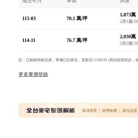
成交年月
單價
房屋
1,873萬
115-03
70.1 萬/坪
2房1廳/2
2,050萬
114-11
76.7 萬/坪
2房2廳/2
註：已剔除特殊交易，單價已扣車位，更新至115年8月 (與內政部同步，每月1
更多實價登錄
區域背景
經濟效應
居住品質