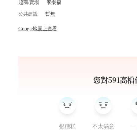
超商/賣場
家樂福
公共建設
暫無
Google地圖上查看
您對591高
很糟糕
不太滿意
一