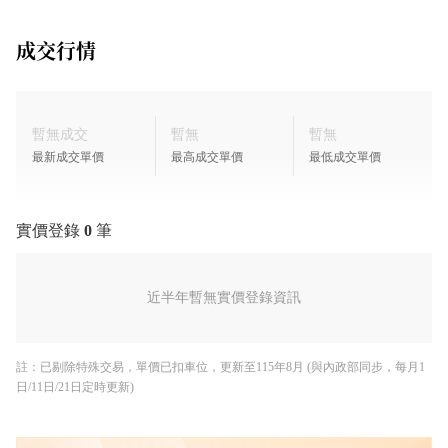
騎樓預留高低壓電源供應考量市場上電動車逐漸普及,特別
成交行情
預留220V高壓供應電源管路,提供客戶自設充電椿時之配線
需求。另配設110V低壓電源,提
供清潔電器、移動招牌等等多元需求。
門口多功整合設計為了塑造整體簡潔大器之入口意象,整合
暫無成交
暫無
暫無
低壓電箱、門口視訊對講機、四座獨立信箱、置物櫃,滿足
最新成交單價
最高成交單價
最低成交單價
客戶於同棟建物中,分別設置多家公司行號或居住單元之需
求,維持大門主立面潔淨整齊之外觀。
實價登錄
0
筆
國圖綠園道 智慧建築設計
1.全棟智慧門鎖
近半年暫無實價登錄資訊
每一個房間都配設人臉辨識智慧門鎖,開門方式包括:人臉辨
識、密碼輸入、指紋輸入、遠端App開門、一次性密碼輸
入、門卡感應輸入、傳統式鑰匙開門。門鎖上的攝影機,同
註：已剔除特殊交易，單價已扣車位，更新至115年8月 (與內政部同步，每月1
時也是貓眼監視器,可將門外的影像,顯示在內門鎖的液晶螢
日/11日/21日定時更新)
幕上。外門把按鈕,同時也有門鈴功能,按鈕即可響鈴。
2.電梯智慧樓控系統設有智慧樓控系統,管制電梯樓層按鈕。