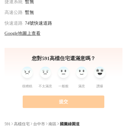
捷運系統
暫無
高速公路
暫無
快速道路
74號快速道路
Google地圖上查看
您對591高檔住宅還滿意嗎？
很糟糕
不太滿意
一般般
滿意
讚爆
提交
591
高檔住宅
台中市
南區
國圖綠園道