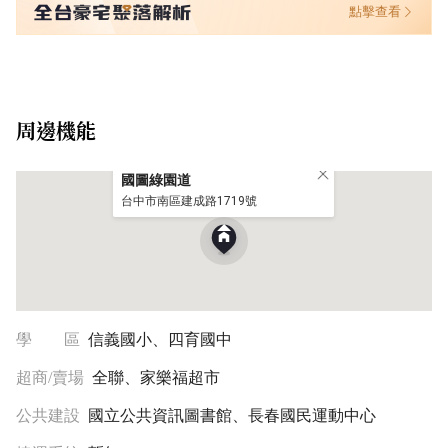
點擊查看
設定後解除鎖定方式包括:指紋解鎖、卡片解鎖、密碼解
鎖、一次性密碼解鎖。可以有效控管電梯上下,已達成管制
進出的目的。
3.浴廁多功智能鏡，各間浴廁均採多工智能鏡,具備觸控面
板、三色無極調光、時間溫度顯示等功能,造型現代簡潔,光
周邊機能
線柔和舒適,滿足各種視覺需求。
4.太陽能熱水自動循環系統，配設指標廠商三久太陽能熱水
國圖綠園道
器,搭配熱回水管及多重定時控制之電磁閥,在使用熱水時段
台中市南區建成路1719號
之前,自動導入熱水,並將回水
管內之冷水回收至1樓受水水箱,大幅縮短等待熱水時間,並充
分節約耗水。
學區
信義國小、四育國中
超商/賣場
全聯、家樂福超市
公共建設
國立公共資訊圖書館、長春國民運動中心