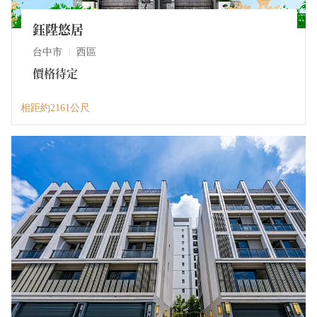
鈺陞悠居
台中市
西區
價格待定
相距約2161公尺