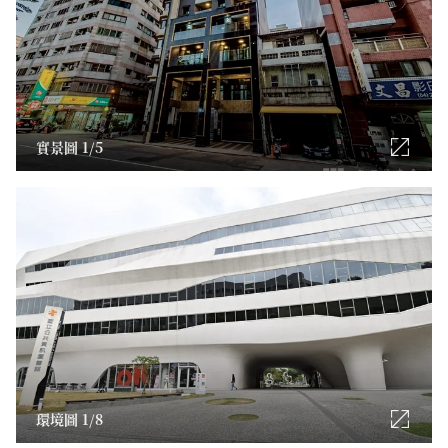
-立面外觀八樓高的臨路正面,全案採無色系搭配,高層為白色
閃光釉石英磚,牆面為灰黑色岩面石英磚,細部收邊為黑色抿
石。
為突顯磅礴氣勢,採用15米黑色花崗岩牌樓面,佐以隱藏式
LED燈條,營造非凡而厚實的立面意象。
陽台欄杆採一公分厚膠合玻璃之無框玻璃欄杆,配合黑色不
實景圖 1/5
鏽鋼烤漆鋼管之格柵,展現極簡風的現代感之美。
國圖綠園道 細部設計規劃
■店舗辦公室、住家區劃設計因應1樓作為商業使用,2樓以上
住家空間,於2樓通往3樓梯口,增設智能鎖管制門扇,達成空間
區劃的目的。
彈性挑空空間發展潛力2樓前後挑空面積達13坪,具有空間不
敷使用時之彈性發展潛力。並完整配設1、2樓之照明電源及
開關插座,提供客戶最簡便
之擴充便利性。多層次照明室內各處空間,均考量各式需求,
環境圖 1/8
除主燈光之外,也完整預留壁燈、坎燈等等的電源供應,滿足
客戶不同規劃上的需求。