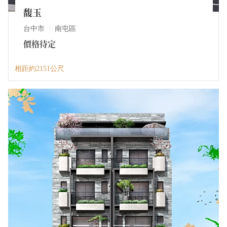
馥玉
台中市
南屯區
價格待定
相距約2151公尺