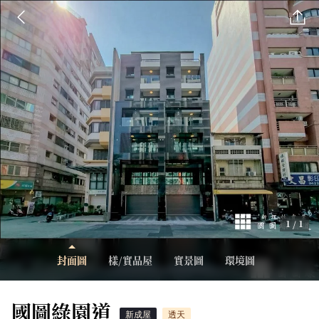
1 / 1
封面圖
樣/實品屋
實景圖
環境圖
國圖綠園道
新成屋
透天