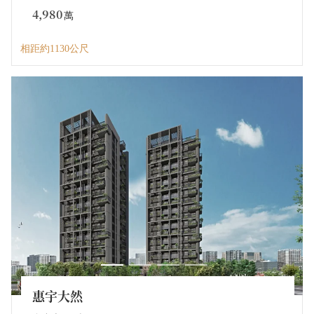
4,980
萬
相距約1130公尺
惠宇大然