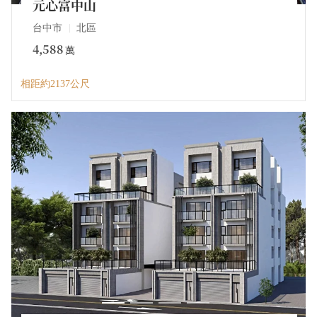
元心富中山
台中市
北區
4,588
萬
相距約2137公尺