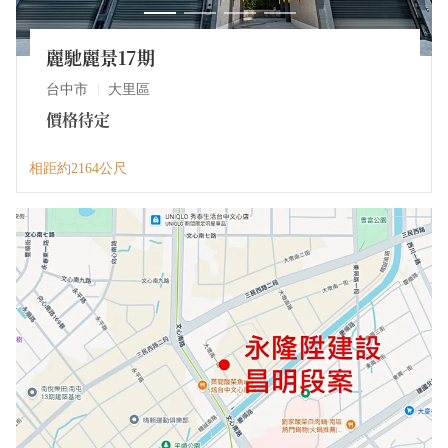
麗馳麗景17期
台中市
大里區
價格待定
相距約2164公尺