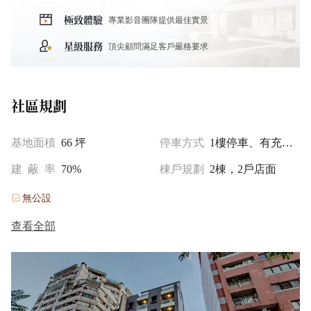
水泥用料全案採用目前市場上品質優質之《台灣水泥》4000
極致體驗
專業影音團隊提供最佳實景
磅水泥。建物基礎採用高樓結構之《筏式基礎》,基礎內更
以土方填實,基礎穩固無虞。
星級服務
頂尖顧問滿足客戶嚴格要求
■管線獨立兩戶均設有前、中、後三處給排水管道間,電力、
弱電管線獨立設置,維修容易,且不影響結構強度。
建物配重建物自重配置,採基座、屋身、屋頂三段式配置,逐
社區規劃
段內縮,除了營造出層次分明的建築立面美學外,更是厚實穩
重、耐震性絕佳。
基地面積
66 坪
停車方式
1樓停車、有充電設備（含預留）
■交通與環境面臨30米建成路,位處商業區的基地,斜對面為
建蔽率
70%
棟戶規劃
2棟，2戶店面
國立資訊圖書館、興大綠園道,為台中市南區最優質的地段,
無公設
人文氣質濃厚,環境極為優雅。
連結中投公路、74號快速道路、烏日高鐵站、國道1號、3
查看全部
號,經學府路往台中市區,經國光路往大里、霧峰,或順路往北
向潭子豐原方向,交通便利、四通八達。更因位處興大商圈,
緊臨忠孝夜市,生活機能極為便利。