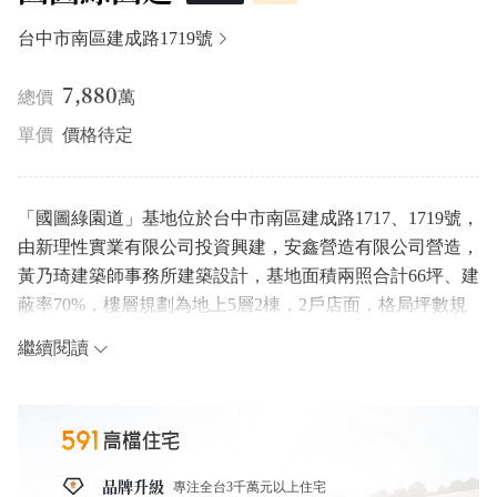
台中市南區建成路1719號
7,880
總價
萬
單價
價格待定
「國圖綠園道」基地位於台中市南區建成路1717、1719號，
由新理性實業有限公司投資興建，安鑫營造有限公司營造，
黃乃琦建築師事務所建築設計，基地面積兩照合計66坪、建
蔽率70%，樓層規劃為地上5層2棟，2戶店面，格局坪數規
劃五房(141.82~142.85坪)。
繼續閱讀
車位共規劃2個平面車位，結構採RC鋼筋混凝土。
建築結構■耐震規範
建造執照為民國109年,結構設計規範為最新版之耐震設計等
級。
品牌升級
專注全台3千萬元以上住宅