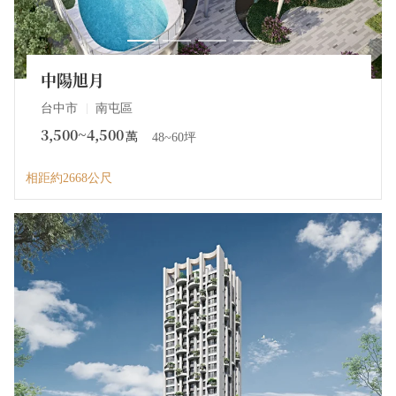
中陽旭月
台中市
南屯區
3,500~4,500
萬
48~60坪
相距約2668公尺