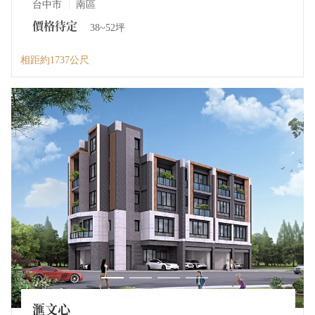
台中市
南區
價格待定
38~52坪
相距約1737公尺
滙文心